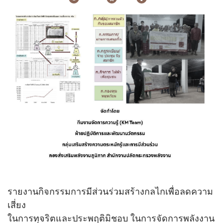
ศูนย์ปฏิบัติการต่อต้านทุจริต
กองกลาง
กองยุทธศาสตร์และแผนงาน
กองการต่างประเทศ
กองตรวจราชการ
กองส่งเสริมและพัฒนาพลังงานภูมิภาค
แจ้งไฟล์เสีย
ศูนย์เทคโนโลยีสารสนเทศและการสื่อสาร
สำนักงานพลังงานจังหวัด
นโยบาย
รายงานกิจกรรมการมีส่วนร่วมสร้างกลไกเพื่อลดความ
เสี่ยง
นโยบายด้านพลังงานของรัฐบาล
ชื่อ
*
ในการทุจริตและประพฤติมิชอบ ในการจัดการพลังงาน