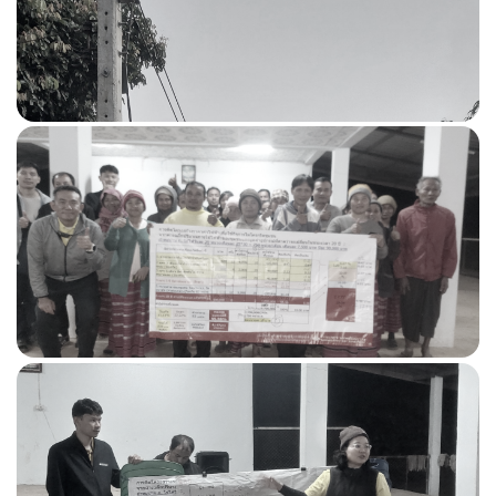
ศูนย์บริการร่วม
กรุณาระบุคำค้นหาที่ท่านต้องการ
ข้อมูลเชิงสถิติการให้บริการ
ติดต่อเรา
ติดต่อผ่าน Facebook กระทรวงพลังงาน
ช่องทางอิเล็กทรอนิกส์สำหรับติดต่อ สป. พน.
FAQ
Webboard
แบบสอบถาม
การคุ้มครองข้อมูลส่วนบุคคล
ข้อมูลสถิติการให้บริการ