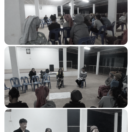
e-Services
สมัครรับข่าวสาร (e-Newsletter)
ศูนย์รับข้อร้องเรียน (e-Pittion)
ระบบบัญชีข้อมูลเปิดสาธารณะ สป.พน. (Data
Catalog)
ระบบสารสนเทศเพื่อสนับสนุนการบริหารจัดการและ
ปฏิบัติงานตามภารกิจในรูปแบบ สำนักงานไร้กระดาษ
หรือสำนักงานอัตโนมัติ (Office Automation)
สั่งซื้อแผนที่แปลงสัมปทานปิโตรเลียม
ระบบขอความเห็นชอบการนำเข้า ส่งออกน้ำมันเชื้อ
เพลิงทางอิเล็กทรอนิกส์
ระบบให้บริการอนุมัติ อนุญาต และขอความเห็นชอบ
เพื่อค้าน้ำมันเชื้อเพลิง