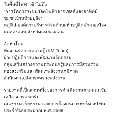
มติคณะ กพช./กบง.
ในพื้นที่ไฟฟ้าเข้าไม่ถึง
“การจัดการระบบผลิตไฟฟ้าจากเซลล์แสงอาทิตย์
มติ ครม. ที่เกี่ยวข้อง
นามสกุล
*
ชุมชนบ้านห้วยปูลิง”
หมู่ที่ 1 องค์การบริหารส่วนตำบลห้วยปูลิง อำเภอเมือง
นโยบายความมั่นคงปลอดภัยด้านสารสนเทศและทาง
ไซเบอร์
แม่ฮ่องสอน จังหวัดแม่ฮ่องสอน
เบอร์โทรศัพท์
*
กฎหมาย
จัดทำโดย
ทีมงานจัดการความรู้ (KM Team)
สำนักงานปลัดกระทรวงพลังงาน
ฝ่ายปฏิบัติการและพัฒนานวัตกรรม
อีเมล
*
กลุ่มเสริมสร้างความตระหนักรู้และการมีส่วนร่วม
ภายใต้สังกัดกระทรวงพลังงาน
กองส่งเสริมและพัฒนาพลังงานภูมิภาค
ผู้บริหาร
สำนักงานปลัดกระทรวงพลังงาน
ข้อความ
*
ข้อมูลผู้บริหาร
รายงานนี้เป็นส่วนหนึ่งของการดำเนินงานตามแผนขับ
เคลื่อนการส่งเสริม
ข้อมูลพลังงานจังหวัด 76 จังหวัด
คุณธรรมจริยธรรม และการป้องกันการทุจริต สป.พน.
การมีส่วนร่วมของผู้บริหาร
ประจำปีงบประมาณ พ.ศ. 2568