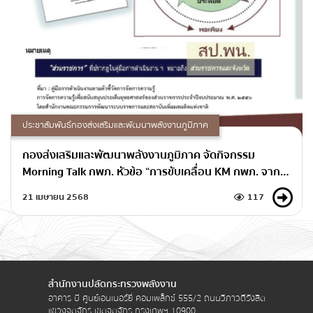
ประชาสัมพันธ์กองส่งเสริมและพัฒนาพลังงานภูมิภาค
กองส่งเสริมและพัฒนาพลังงานภูมิภาค จัดกิจกรรม
Morning Talk กพภ. หัวข้อ “การขับเคลื่อน KM กพภ. จาก
ความรู้...สู่องค์กรแห่งการเรียนรู้อย่างผาสุก”
21 เมษายน 2568
117
สำนักงานปลัดกระทรวงพลังงาน
อาคาร บี ศูนย์เอนเนอร์ยี่ คอมเพล็กซ์ 555/2 ถนนวิภาวดีรังสิต
แขวงจตุจักร เขตจตุจักร กรุงเทพฯ 10900