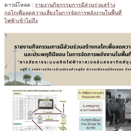
ดาวน์โหลด :
รายงานกิจกรรมการมีส่วนร่วมสร้าง
ผู้บริหารเทคโนโลยีสารสนเทศระดับสูง (CIO)
กลไกเพื่อลดความเสี่ยงในการจัดการพลังงานในพื้นที่
ไฟฟ้าเข้าไม่ถึง
การเสริมสร้างวัฒนธรรมองค์กร
ส่งข้อความ
ล้างข้อมูล
แผน/ผลการดำเนินการ
การตรวจราชการ
แผนยุทธศาสตร์ด้านพลังงาน
ข้อมูลรายงาน
รายงานการกำกับติดตามการใช้จ่ายงบประมาณรอบ
6 เดือน