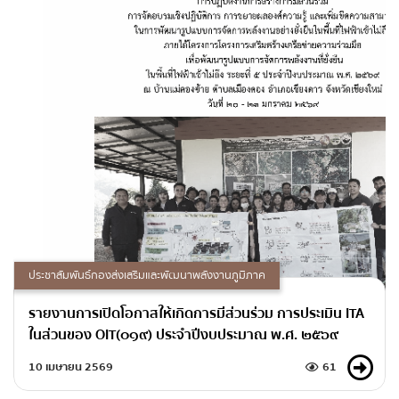
ประชาสัมพันธ์กองส่งเสริมและพัฒนาพลังงานภูมิภาค
รายงานการเปิดโอกาสให้เกิดการมีส่วนร่วม การประเมิน ITA
ในส่วนของ OIT(๐๑๙) ประจำปีงบประมาณ พ.ศ. ๒๕๖๙
10 เมษายน 2569
61